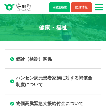
防災情報
目的別
検索
もしもの場合
健康・福祉
防災・救急情報
夜間・休日診療案内
ライフステージ
健診（検診）関係
結婚・離婚
妊娠・出産
子育て
学校教育
ハンセン病元患者家族に対する補償金
制度について
就職・退職
健康・福祉
住まい・引越し
移住・定住
物価高騰緊急支援給付金について