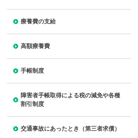
お悔やみ
ゴミ出し
療養費の支給
いろいろな検索
分類で探す
組織で探す
高額療養費
カレンダーで探す
地図で探す
手帳制度
コンテンツ
町の概要
広報
障害者手帳取得による税の減免や各種
施設案内
例規集
割引制度
観光情報
移住情報
交通事故にあったとき（第三者求償）
ふるさと納税