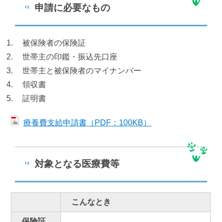
申請に必要なもの
お悔やみ
ゴミ出し
いろいろな検索
被保険者の保険証
世帯主の印鑑・振込先口座
分類で探す
組織で探す
世帯主と被保険者のマイナンバー
領収書
カレンダーで探す
地図で探す
証明書
コンテンツ
療養費支給申請書（PDF：100KB）
町の概要
広報
対象となる医療費等
施設案内
例規集
観光情報
移住情報
こんなとき
ふるさと納税
保険証