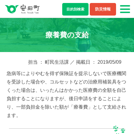
防災情報
目的別
検索
もしもの場合
療養費の支給
防災・救急情報
夜間・休日診療案内
ライフステージ
担当 ： 町民生活課 ／ 掲載日 ： 2019/05/09
急病等によりやむを得ず保険証を提示しないで医療機関
結婚・離婚
妊娠・出産
を受診した場合や、コルセットなどの治療用補装具をつ
くった場合は、いったんはかかった医療費の全額を自己
子育て
学校教育
負担することになりますが、後日申請をすることによ
り、一部負担金を除いた額が「療養費」として支給され
就職・退職
健康・福祉
ます。
住まい・引越し
移住・定住