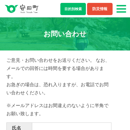
防災情報
目的別
検索
もしもの場合
お問い合わせ
防災・救急情報
夜間・休日診療案内
ライフステージ
ご意見・お問い合わせをお送りください。 なお、
メールでの回答には時間を要する場合がありま
結婚・離婚
妊娠・出産
す。
お急ぎの場合は、恐れ入りますが、お電話でお問
子育て
学校教育
い合わせください。
就職・退職
健康・福祉
※メールアドレスはお間違えのないように半角で
お願い致します。
住まい・引越し
移住・定住
氏名