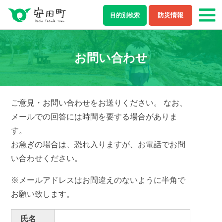
防災情報
目的別
検索
もしもの場合
お問い合わせ
防災・救急情報
夜間・休日診療案内
ライフステージ
ご意見・お問い合わせをお送りください。 なお、
メールでの回答には時間を要する場合がありま
結婚・離婚
妊娠・出産
す。
お急ぎの場合は、恐れ入りますが、お電話でお問
子育て
学校教育
い合わせください。
就職・退職
健康・福祉
※メールアドレスはお間違えのないように半角で
お願い致します。
住まい・引越し
移住・定住
氏名