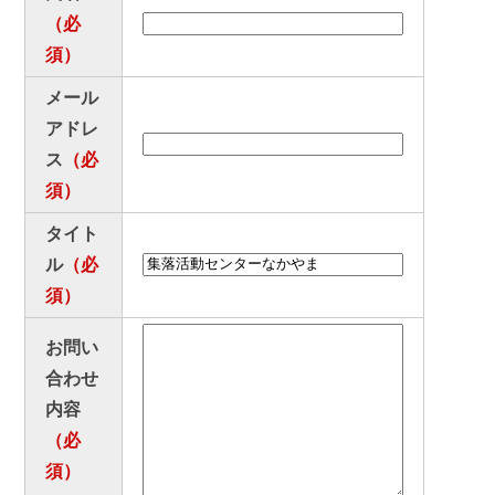
（必
お悔やみ
ゴミ出し
須）
いろいろな検索
メール
アドレ
分類で探す
組織で探す
ス
（必
須）
カレンダーで探す
地図で探す
タイト
コンテンツ
ル
（必
須）
町の概要
広報
お問い
施設案内
例規集
合わせ
内容
観光情報
移住情報
（必
須）
ふるさと納税