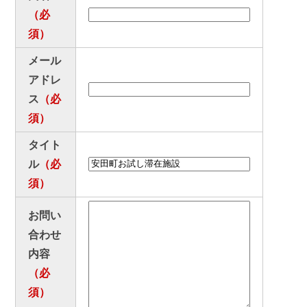
（必
お悔やみ
ゴミ出し
須）
いろいろな検索
メール
アドレ
分類で探す
組織で探す
ス
（必
須）
カレンダーで探す
地図で探す
タイト
コンテンツ
ル
（必
須）
町の概要
広報
お問い
施設案内
例規集
合わせ
内容
観光情報
移住情報
（必
須）
ふるさと納税