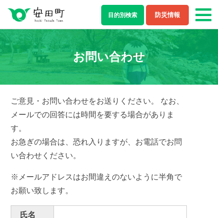
防災情報
目的別
検索
もしもの場合
お問い合わせ
防災・救急情報
夜間・休日診療案内
ライフステージ
ご意見・お問い合わせをお送りください。 なお、
メールでの回答には時間を要する場合がありま
結婚・離婚
妊娠・出産
す。
お急ぎの場合は、恐れ入りますが、お電話でお問
子育て
学校教育
い合わせください。
就職・退職
健康・福祉
※メールアドレスはお間違えのないように半角で
お願い致します。
住まい・引越し
移住・定住
氏名