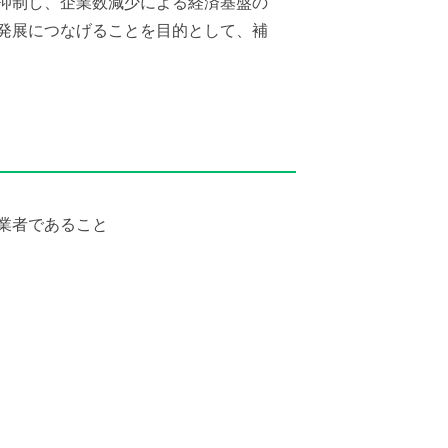
抑制し、企業数減少による経済基盤の
発展につなげることを目的として、補
地図で探す
例規集
業者であること