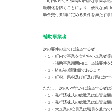
町内の中小企業等の円滑な事業承継
いろいろな検索
脆弱化を防ぐことにより、優良な雇用
助金交付要綱に定める要件を満たす事
分類で探す
補助事業者
コンテンツ
次の要件の全てに該当する者
町の概要
（１）町内で事業を営む中小企業者等
（補助事業期間内に、当該要件を満
（２）M＆Aの譲受側であること
観光情報
（３）町税、県税及び町及び県に対す
ただし、次のいずれかに該当する者は
（１）発行済株式の総数又は出資金額
（２）発行済株式の総数又は出資金額
（３）大企業の役員又は職員を兼ねて