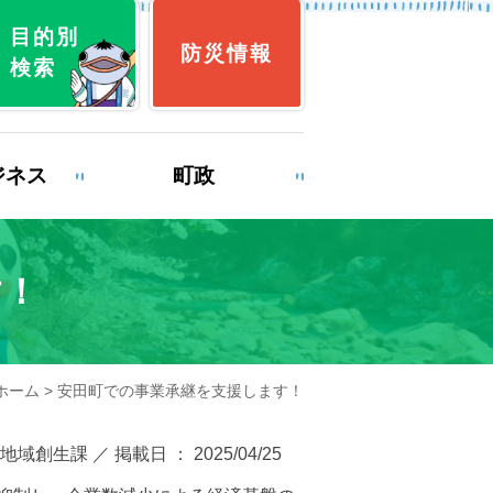
目的別
防災情報
検索
ジネス
町政
す！
育
就職・退職
ホーム
> 安田町での事業承継を支援します！
み
ゴミ出し
地域創生課 ／ 掲載日 ： 2025/04/25