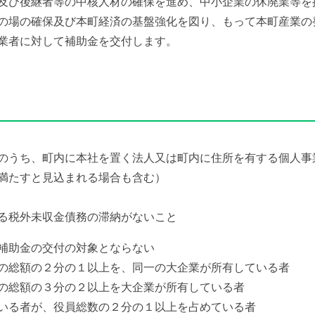
及び後継者等の中核人材の確保を進め、中小企業の休廃業等を
の場の確保及び本町経済の基盤強化を図り、もって本町産業の
業者に対して補助金を交付します。
組織で探す
カレンダーで探す
広報
施設案内
のうち、町内に本社を置く法人又は町内に住所を有する個人事
たすと見込まれる場合も含む）
移住情報
ふるさと納税
る税外未収金債務の滞納がないこと
補助金の交付の対象とならない
の総額の２分の１以上を、同一の大企業が所有している者
の総額の３分の２以上を大企業が所有している者
いる者が、役員総数の２分の１以上を占めている者