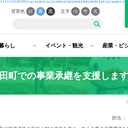
背景色
白
青
黒
文字
小
中
大
暮らし
イベント・観光
産業・ビ
夜間・休日診療案内
田町での事業承継を支援しま
娠・出産
子育て
学校教
まい・引越し
移住・定住
お悔や
担当 ： 