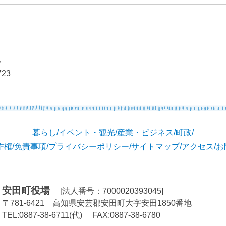
地
723
暮らし
/
イベント・観光
/
産業・ビジネス
/
町政
/
作権
/
免責事項
/
プライバシーポリシー
/
サイトマップ
/
アクセス
/
お
安田町役場
[法人番号：7000020393045]
〒781-6421
高知県安芸郡安田町大字安田1850番地
TEL:0887-38-6711(代)
FAX:0887-38-6780