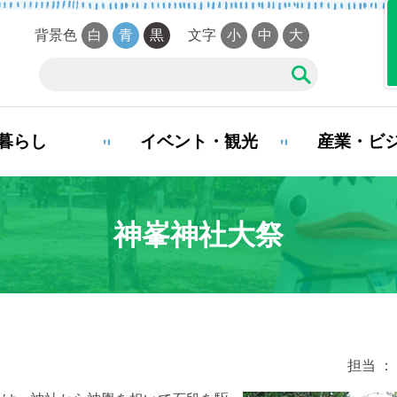
背景色
白
青
黒
文字
小
中
大
暮らし
イベント・観光
産業・ビ
夜間・休日診療案内
神峯神社大祭
娠・出産
子育て
学校教
まい・引越し
移住・定住
お悔や
担当 ： 