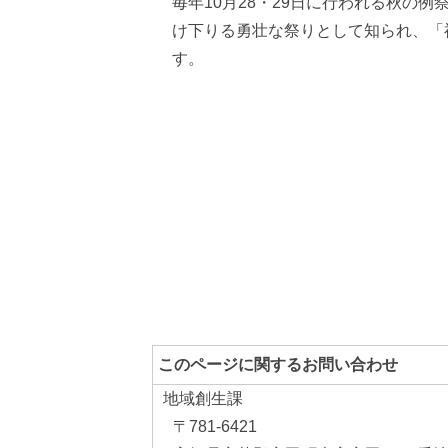
毎年10月28・29日に行われる秋の
いろいろな検索
け下りる勇壮な祭りとして知られ、「
す。
分類で探す
コンテンツ
町の概要
観光情報
このページに関するお問い合わせ
地域創生課
〒781-6421