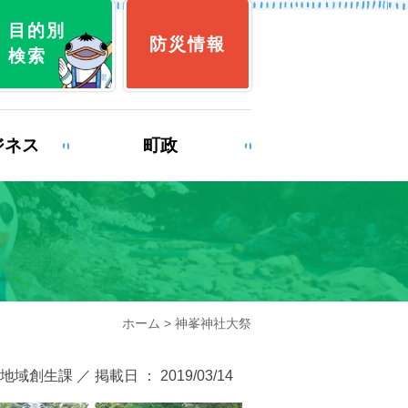
目的別
防災情報
検索
ジネス
町政
育
就職・退職
ホーム
> 神峯神社大祭
み
ゴミ出し
地域創生課 ／ 掲載日 ： 2019/03/14