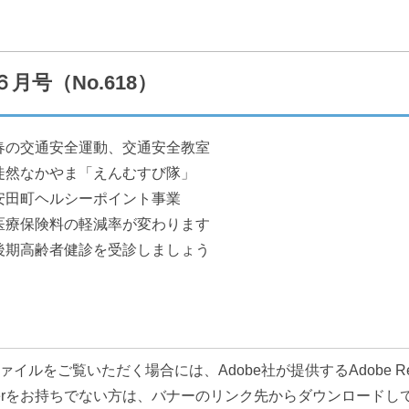
組織で探す
カレンダーで探す
月号（No.618）
春の交通安全運動、交通安全教室
徒然なかやま「えんむすび隊」
広報
施設案内
安田町ヘルシーポイント事業
医療保険料の軽減率が変わります
後期高齢者健診を受診しましょう
移住情報
ふるさと納税
ァイルをご覧いただく場合には、Adobe社が提供するAdobe R
Readerをお持ちでない方は、バナーのリンク先からダウンロード