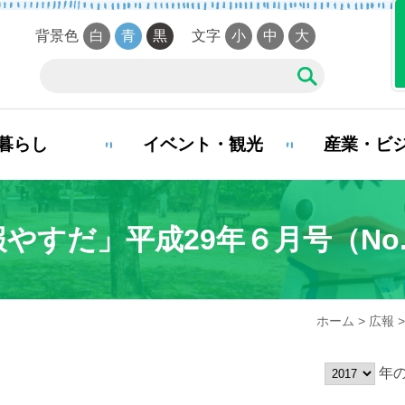
背景色
白
青
黒
文字
小
中
大
暮らし
イベント・観光
産業・ビ
夜間・休日診療案内
やすだ」平成29年６月号（No.
娠・出産
子育て
学校教
ホーム
>
広報
>
まい・引越し
移住・定住
お悔や
年の