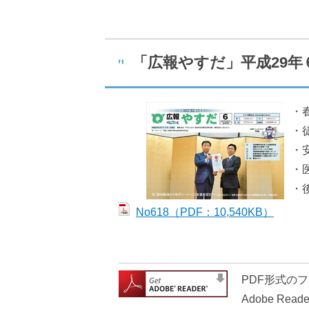
いろいろな検索
分類で探す
「広報やすだ」平成29年６
コンテンツ
・
・
町の概要
・
・
・
観光情報
No618（PDF：10,540KB）
PDF形式のフ
Adobe 