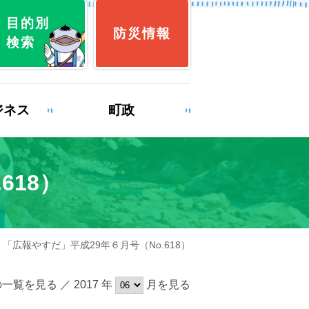
目的別
防災情報
検索
ジネス
町政
618）
育
就職・退職
 「広報やすだ」平成29年６月号（No.618）
み
ゴミ出し
一覧を見る ／ 2017 年
月を見る