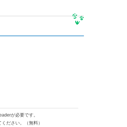
地図で探す
例規集
eaderが必要です。
してください。（無料）