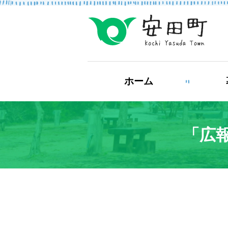
もしもの場合
ホーム
防災・救急情報
「広報
ライフステージ
結婚・離婚
妊
健康・福祉
住