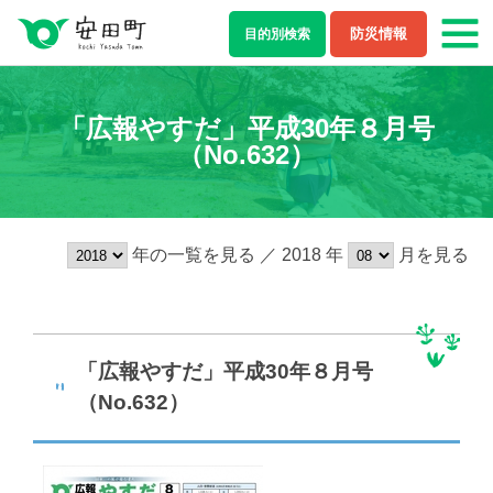
防災情報
目的別
検索
もしもの場合
「広報やすだ」平成30年８月号
（No.632）
防災・救急情報
夜間・休日診療案内
ライフステージ
年の一覧を見る ／ 2018 年
月を見る
結婚・離婚
妊娠・出産
子育て
学校教育
「広報やすだ」平成30年８月号
就職・退職
健康・福祉
（No.632）
住まい・引越し
移住・定住