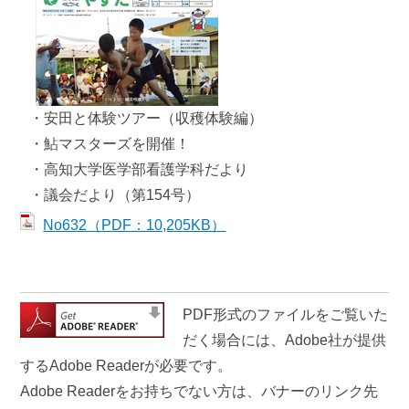
お悔やみ
ゴミ出し
いろいろな検索
分類で探す
組織で探す
・安田と体験ツアー（収穫体験編）
・鮎マスターズを開催！
カレンダーで探す
地図で探す
・高知大学医学部看護学科だより
・議会だより（第154号）
コンテンツ
No632（PDF：10,205KB）
町の概要
広報
施設案内
例規集
PDF形式のファイルをご覧いた
だく場合には、Adobe社が提供
観光情報
移住情報
するAdobe Readerが必要です。
Adobe Readerをお持ちでない方は、バナーのリンク先
ふるさと納税