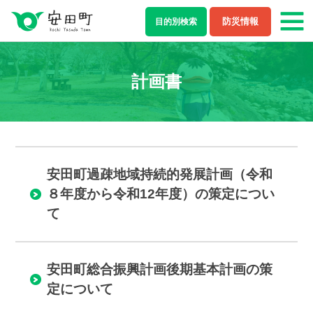
防災情報
目的別
検索
もしもの場合
計画書
防災・救急情報
夜間・休日診療案内
ライフステージ
安田町過疎地域持続的発展計画（令和
結婚・離婚
妊娠・出産
８年度から令和12年度）の策定につい
て
子育て
学校教育
就職・退職
健康・福祉
安田町総合振興計画後期基本計画の策
定について
住まい・引越し
移住・定住