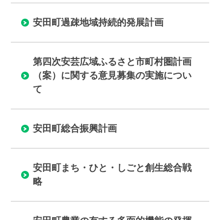
お悔やみ
ゴミ出し
安田町過疎地域持続的発展計画
いろいろな検索
分類で探す
組織で探す
第四次安芸広域ふるさと市町村圏計画
（案）に関する意見募集の実施につい
カレンダーで探す
地図で探す
て
コンテンツ
安田町総合振興計画
町の概要
広報
施設案内
例規集
安田町まち・ひと・しごと創生総合戦
略
観光情報
移住情報
ふるさと納税