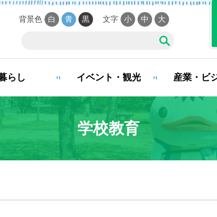
背景色
白
青
黒
文字
小
中
大
暮らし
イベント・観光
産業・ビ
夜間・休日診療案内
学校教育
娠・出産
子育て
学校教
まい・引越し
移住・定住
お悔や