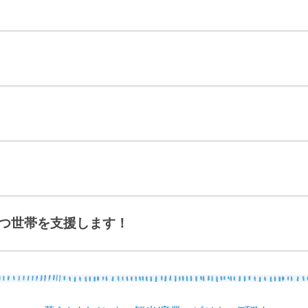
組織で探す
カレンダーで探す
広報
施設案内
移住情報
ふるさと納税
つ世帯を支援します！