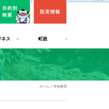
目的別
防災情報
検索
ジネス
町政
育
就職・退職
ホーム
> 学校教育
み
ゴミ出し