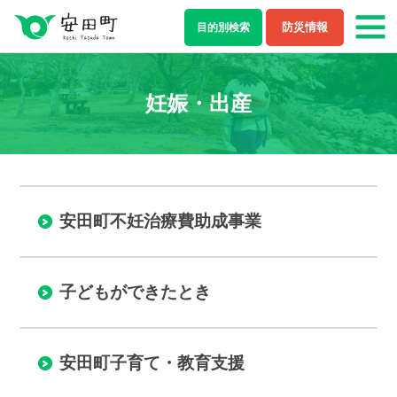
防災情報
目的別
検索
もしもの場合
妊娠・出産
防災・救急情報
夜間・休日診療案内
ライフステージ
安田町不妊治療費助成事業
結婚・離婚
妊娠・出産
子育て
学校教育
子どもができたとき
就職・退職
健康・福祉
安田町子育て・教育支援
住まい・引越し
移住・定住