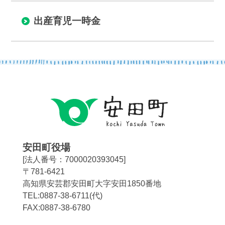
お悔やみ
ゴミ出し
出産育児一時金
いろいろな検索
分類で探す
組織で探す
カレンダーで探す
地図で探す
コンテンツ
町の概要
広報
安田町役場
[法人番号：7000020393045]
施設案内
例規集
〒781-6421
高知県安芸郡安田町大字安田1850番地
観光情報
移住情報
TEL:0887-38-6711(代)
FAX:0887-38-6780
ふるさと納税