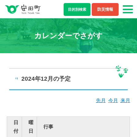
防災情報
目的別
検索
もしもの場合
カレンダーでさがす
防災・救急情報
夜間・休日診療案内
ライフステージ
結婚・離婚
妊娠・出産
2024年12月の予定
子育て
学校教育
先月
今月
来月
就職・退職
健康・福祉
日
曜
行事
住まい・引越し
移住・定住
付
日