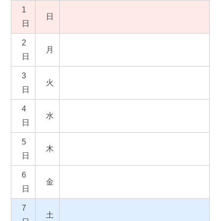
1
お悔やみ
ゴミ出し
日
日
いろいろな検索
2
月
日
分類で探す
組織で探す
3
火
カレンダーで探す
地図で探す
日
4
コンテンツ
水
日
町の概要
広報
5
木
日
施設案内
例規集
6
金
日
観光情報
移住情報
7
土
ふるさと納税