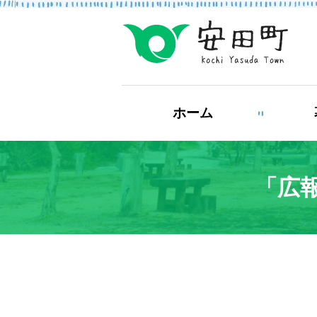
もしもの場合
ホーム
防災・救急情報
「広報
ライフステージ
結婚・離婚
妊
健康・福祉
住