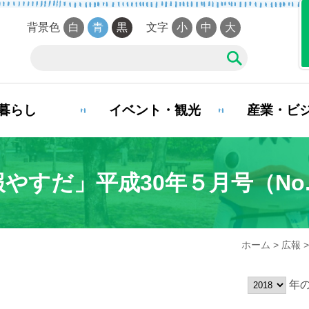
背景色
白
青
黒
文字
小
中
大
暮らし
イベント・観光
産業・ビ
夜間・休日診療案内
やすだ」平成30年５月号（No.
娠・出産
子育て
学校教
ホーム
>
広報
>
まい・引越し
移住・定住
お悔や
年の