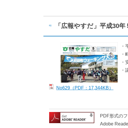
いろいろな検索
分類で探す
「広報やすだ」平成30年５
コンテンツ
・
・
町の概要
・
・
観光情報
No629（PDF：17,344KB）
PDF形式のフ
Adobe 