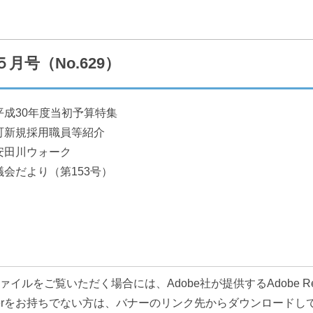
組織で探す
カレンダーで探す
月号（No.629）
平成30年度当初予算特集
町新規採用職員等紹介
広報
施設案内
安田川ウォーク
議会だより（第153号）
移住情報
ふるさと納税
ァイルをご覧いただく場合には、Adobe社が提供するAdobe R
Readerをお持ちでない方は、バナーのリンク先からダウンロード