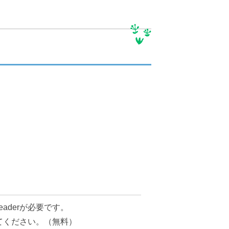
地図で探す
例規集
eaderが必要です。
してください。（無料）