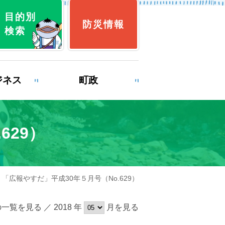
目的別
防災情報
検索
ジネス
町政
629）
育
就職・退職
 「広報やすだ」平成30年５月号（No.629）
み
ゴミ出し
一覧を見る ／ 2018 年
月を見る